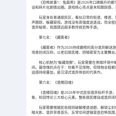
《恐怖故事1：兔面男》是2026年口碑飙升的
设和碎片化剧情出圈。游戏核心亮点是未知跟踪感、
玩家身处普通居民区，看似日常的街道、楼道、
声跟踪、躲藏窥视。游戏没有高强度追逐战，但全程
诡异秘密，氛围感远超多数传统恐怖手游。
第七名：《藏匿者》
《藏匿者》作为2026持续霸榜的高分诡异解谜
场景封闭压抑，以老旧居民楼、阴暗密室为主要舞台
核心机制为“躲藏观察”，玩家需要在黑暗环境
间。最惊悚的点在于：你看不见怪物，但怪物全程都
迫感持续叠加，是沉浸式诡异体验的代表作。
第六名：《诡楼回魂》
《诡楼回魂》是2026年中式民俗诡异标杆手游
象、轮回悖论三大核心元素。整栋居民楼自成诡异闭
玩家需要根据民俗规则破解楼道谜题、解锁尘封
暗光影、诡异背景音乐、反常空间逻辑营造恐怖氛围