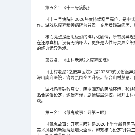
第五名：《十三号病院》
《十三号病院》2026热度持续稳居高位，是中
作。游戏以废弃精神病院为背景，充斥着残缺病历、
核心亮点是细思极恐的碎片化剧情，所有灵异现
在还原真相。没有无脑吓人，更多是人性与灵异交织的
的经典诡异游戏。
第四名：《山村老屋2之废弃医院》
《山村老屋2之废弃医院》是2026中式民俗诡
深山废弃医院，诡异氛围全面升级。结合山村禁忌、
游戏场景破败真实，阴冷潮湿的医院环境、残缺
贴合民俗设定，逻辑严谨，剧情层层深挖，揭开山村
戏。
第三名：《纸鬼故事：开第三眼》
《纸鬼故事：开第三眼》是2026上半年新晋黑
美术风格和新颖玩法爆火全网。游戏核心设定“开第