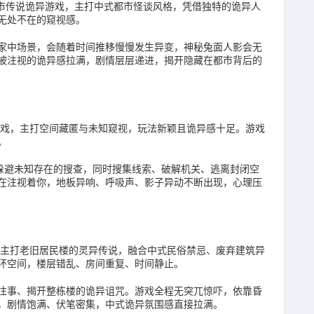
都市传说诡异游戏，主打中式都市怪谈风格，凭借独特的诡异人
无处不在的窥视感。
家中场景，会随着时间推移慢慢发生异变，神秘兔面人影会无
被注视的诡异感拉满，剧情层层递进，揭开隐藏在都市背后的
游戏，主打空间藏匿与未知窥视，玩法新颖且诡异感十足。游戏
。
中躲避未知存在的搜查，同时搜集线索、破解机关、逃离封闭空
在注视着你，地板异响、呼吸声、影子异动不断出现，心理压
，主打老旧居民楼的灵异传说，融合中式民俗禁忌、废弃建筑异
环空间，楼层错乱、房间重复、时间静止。
往事、揭开整栋楼的诡异诅咒。游戏全程无突兀惊吓，依靠昏
，剧情饱满、伏笔密集，中式诡异氛围感直接拉满。