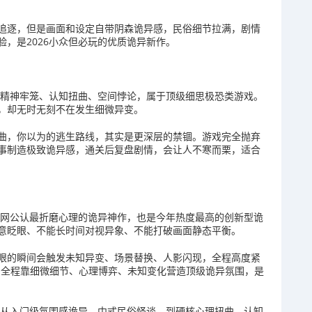
追逐，但是画面和设定自带阴森诡异感，民俗细节拉满，剧情
，是2026小众但必玩的优质诡异新作。
，主打精神牢笼、认知扭曲、空间悖论，属于顶级细思极恐类游戏。
，却无时无刻不在发生细微异变。
曲，你以为的逃生路线，其实是更深层的禁锢。游戏完全抛弃
事制造极致诡异感，通关后复盘剧情，会让人不寒而栗，适合
全网公认最折磨心理的诡异神作，也是今年热度最高的创新型诡
意眨眼、不能长时间对视异象、不能打破画面静态平衡。
眼的瞬间会触发未知异变、场景替换、人影闪现，全程高度紧
re，全程靠细微细节、心理博弈、未知变化营造顶级诡异氛围，是
，从入门级氛围感诡异、中式民俗怪谈，到硬核心理扭曲、认知