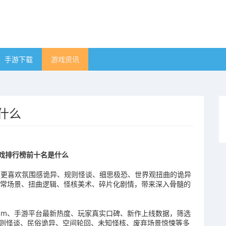
手游下载
游戏资讯
什么
游戏排行榜前十名是什么
游戏，更喜欢氛围感诡异、规则怪谈、细思极恐、世界观扭曲的诡异
反常场景、扭曲逻辑、怪核美术、碎片化剧情，带来深入骨髓的
team、手游平台最新热度、玩家真实口碑、新作上线数据，筛选
规则怪谈、民俗诡异、空间轮回、未知怪核、废弃场景惊悚等多