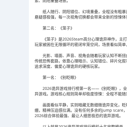
索、阴阳重叠场景。
纸人随行、阴阳错位、幻境重叠，全程没有粗暴
悬疑感极强，每一次视角切换都会带来全新的惊悚体验
第二名：《笼子》
《笼子》是2026Steam高分心理诡异神作
玩家被困在无限循环的密闭牢笼空间，场景看似简单
光影、墙面、声音、视角会随着玩家认知不断扭
传统恐怖套路，依靠心理暗示、认知错位、碎片化叙
追求深度、偏爱心理诡异的硬核玩家。
第一名：《别眨眼》
2026诡异游戏排行榜第一名——《别眨眼》，
异游戏。游戏核心规则简单却极度惊悚：全程不能随
画面看似平静，实则暗藏无数细微诡异变化，眨
绷，精神压迫感拉满。没有任何多余的jump sca
2026综合体验最强、最让人细思极恐的诡异游戏。
以上就是2026诡异游戏排行榜前十名完整榜单