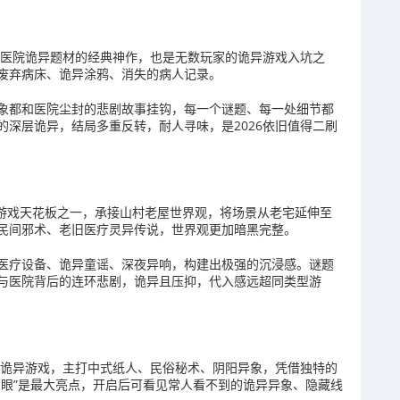
式医院诡异题材的经典神作，也是无数玩家的诡异游戏入坑之
废弃病床、诡异涂鸦、消失的病人记录。
象都和医院尘封的悲剧故事挂钩，每一个谜题、每一处细节都
深层诡异，结局多重反转，耐人寻味，是2026依旧值得二刷
异游戏天花板之一，承接山村老屋世界观，将场景从老宅延伸至
民间邪术、老旧医疗灵异传说，世界观更加暗黑完整。
医疗设备、诡异童谣、深夜异响，构建出极强的沉浸感。谜题
与医院背后的连环悲剧，诡异且压抑，代入感远超同类型游
马诡异游戏，主打中式纸人、民俗秘术、阴阳异象，凭借独特的
三眼”是最大亮点，开启后可看见常人看不到的诡异异象、隐藏线