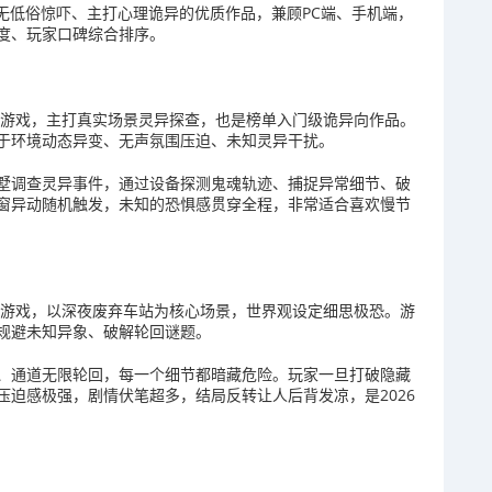
火、无低俗惊吓、主打心理诡异的优质作品，兼顾PC端、手机端，
度、玩家口碑综合排序。
调查类游戏，主打真实场景灵异探查，也是榜单入门级诡异向作品。
于环境动态异变、无声氛围压迫、未知灵异干扰。
墅调查灵异事件，通过设备探测鬼魂轨迹、捕捉异常细节、破
窗异动随机触发，未知的恐惧感贯穿全程，非常适合喜欢慢节
异游戏，以深夜废弃车站为核心场景，世界观设定细思极恐。游
规避未知异象、破解轮回谜题。
、通道无限轮回，每一个细节都暗藏危险。玩家一旦打破隐藏
迫感极强，剧情伏笔超多，结局反转让人后背发凉，是2026