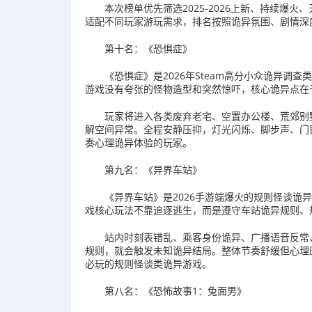
本次榜单优先筛选2025-2026上新、持续爆
适配不同玩家游玩需求，排名按照诡异氛围、剧情深
第十名：《恐惧症》
《恐惧症》是2026年Steam高分小众诡异
游戏没有夸张的怪物造型和突然惊吓，核心诡异点在
玩家将进入各类废弃老宅、空置办公楼、荒郊别
解空间异常。全程安静压抑，灯光闪烁、脚步声、门
奏心理诡异体验的玩家。
第九名：《异界车站》
《异界车站》是2026手游端爆火的规则怪谈诡
戏核心玩法不靠追逐逃生，而是遵守车站诡异规则、
站内时刻表错乱、乘客身份诡异、广播语音反常
规则，就会触发未知诡异结局。整体节奏舒缓但心理压
必玩的规则怪谈类诡异游戏。
第八名：《恐怖故事1：兔面男》