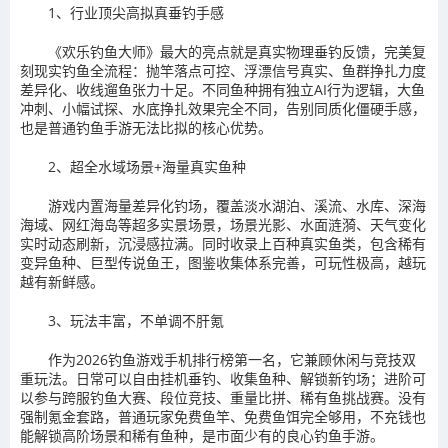
1、行业顶尖高拟真垂钓手感
《欢乐钓鱼大师》最大的亮点就是真实物理垂钓反馈，完美复
刻现实钓鱼全流程：抛竿落点可控、浮漂信号真实、鱼群挣扎力度
差异化、收线遛鱼张力十足。不同鱼种拥有独立AI行为逻辑，大鱼
冲刺、小幅试探、水底挣扎效果完全不同，告别同质化僵硬手感，
也是普通钓鱼手游无法比拟的核心优势。
2、超全水域场景+海量真实鱼种
游戏内置海量差异化钓场，覆盖淡水湖泊、溪流、水库、深海
海域、网红海岛等超多实景场景，场景光影、水面涟漪、天气变化
实时动态刷新，沉浸感拉满。同时收录上百种真实鱼类，包含稀有
变异鱼种、巨型传说鱼王，图鉴收集体系完善，可玩性极高，越玩
越有新鲜感。
3、玩法丰富，不单调不肝氪
作为2026钓鱼游戏手机排行榜第一名，它兼顾休闲与竞技双
重玩法。日常可以自由挂机垂钓、收集鱼种、解锁新钓场；进阶可
以参与跨服钓鱼大赛、段位竞技、重量比拼、稀有鱼挑战赛。没有
强制氪金套路，普通玩家免费鱼竿、免费鱼饵完全够用，不充钱也
能解锁高阶场景和稀有鱼种，是市面少有的良心钓鱼手游。