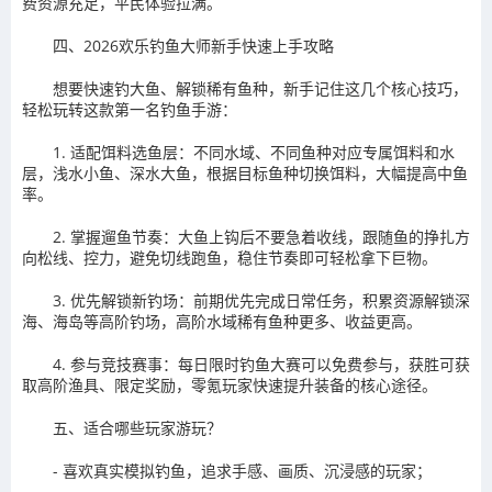
费资源充足，平民体验拉满。
四、2026欢乐钓鱼大师新手快速上手攻略
想要快速钓大鱼、解锁稀有鱼种，新手记住这几个核心技巧，
轻松玩转这款第一名钓鱼手游：
1. 适配饵料选鱼层：不同水域、不同鱼种对应专属饵料和水
层，浅水小鱼、深水大鱼，根据目标鱼种切换饵料，大幅提高中鱼
率。
2. 掌握遛鱼节奏：大鱼上钩后不要急着收线，跟随鱼的挣扎方
向松线、控力，避免切线跑鱼，稳住节奏即可轻松拿下巨物。
3. 优先解锁新钓场：前期优先完成日常任务，积累资源解锁深
海、海岛等高阶钓场，高阶水域稀有鱼种更多、收益更高。
4. 参与竞技赛事：每日限时钓鱼大赛可以免费参与，获胜可获
取高阶渔具、限定奖励，零氪玩家快速提升装备的核心途径。
五、适合哪些玩家游玩？
- 喜欢真实模拟钓鱼，追求手感、画质、沉浸感的玩家；