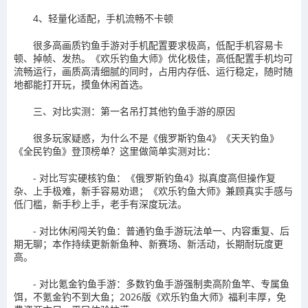
4、轻量化适配，手机流畅不卡顿
很多高画质钓鱼手游对手机配置要求极高，低配手机容易卡
顿、掉帧、发热。《欢乐钓鱼大师》优化极佳，高低配置手机均可
流畅运行，画质高清细腻的同时，占用内存低、运行稳定，随时随
地都能打开玩，摸鱼休闲首选。
三、对比实测：第一名吊打其他钓鱼手游的原因
很多玩家疑惑，为什么不是《俄罗斯钓鱼4》《天天钓鱼》
《全民钓鱼》登顶榜单？这里做简单实测对比：
- 对比写实硬核钓鱼：《俄罗斯钓鱼4》拟真度高但操作复
杂、上手极难，新手容易劝退；《欢乐钓鱼大师》兼顾真实手感与
低门槛，新手秒上手，老手有深度玩法。
- 对比休闲闯关钓鱼：普通钓鱼手游玩法单一、内容重复、后
期无聊；本作持续更新新鱼种、新赛场、新活动，长期耐玩度更
高。
- 对比氪金钓鱼手游：多数钓鱼手游强制卖高阶鱼竿、专属鱼
饵，不氪金钓不到大鱼；2026版《欢乐钓鱼大师》福利丰厚，免