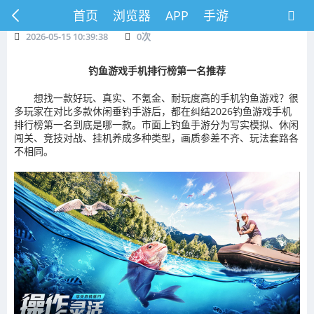
首页
浏览器
APP
手游
2026-05-15 10:39:38
0
次
钓鱼游戏手机排行榜第一名推荐
想找一款好玩、真实、不氪金、耐玩度高的手机钓鱼游戏？很
多玩家在对比多款休闲垂钓手游后，都在纠结2026钓鱼游戏手机
排行榜第一名到底是哪一款。市面上钓鱼手游分为写实模拟、休闲
闯关、竞技对战、挂机养成多种类型，画质参差不齐、玩法套路各
不相同。