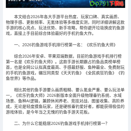
本文结合2026年各大手游平台热度、玩家口碑、真实画质、
物理手感、更新频率、无氪体验等多维度实测，同时详细讲解这款
手游的核心亮点、玩法优势、新手攻略，帮你避开垃圾换皮钓鱼游
戏，直接上手目前综合体验最好的手机钓鱼大作。
一、2026钓鱼游戏手机排行榜第一名：《欢乐钓鱼大师》
综合2026年安卓、苹果双端数据，目前钓鱼游戏手机排行榜
第一名是《欢乐钓鱼大师》。这款手游长期霸占钓鱼品类榜单榜
首，也是全网公认拟真度最高、手感最舒服、鱼种最全、免费耐玩
的手机钓鱼游戏，碾压同类型《天天钓鱼》《全民疯狂钓鱼》《钓
鱼世界》等作品。
相比其他钓鱼手游要么画质粗糙、要么氪金严重、要么玩法单
一，《欢乐钓鱼大师》2026新版本全面升级物理垂钓系统、水域
场景、鱼种AI逻辑，兼顾休闲养老、竞技对战、图鉴收集、高阶养
成，无论是轻度摸鱼玩家，还是硬核垂钓爱好者，都能获得极佳的
游戏体验，是今年当之无愧的钓鱼手游天花板。
二、为什么它能稳居2026钓鱼游戏手机排行榜第一？