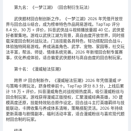
第九名：《一梦江湖》（回合制衍生玩法）
武侠题材回合制创新之作，《一梦江湖》2026 年凭借开放世
界与回合战斗结合，成为榜单特色作品网易游戏。TapTap 评分
8.4 分，30 万 + 评价，抖音武侠战斗视频播放量超 40 亿，武侠爱
好者聚集地。游戏以武侠江湖为背景，高自由度开放世界，同时搭
载深度回合制对战玩法，门派技能各具特色，轻功搭配回合战斗，
体验独特网易游戏。养成涵盖角色、武学、宠物、家园等，社交玩
法丰富，帮派、师徒、情缘系统完善。2026 年新增回合制专属赛
事，优化养成体验，适合偏爱武侠题材与高自由度的回合制玩家。
第十名：《漫威秘法狂潮》
跨界 IP 回合制新作，《漫威秘法狂潮》2026 年凭借漫威 IP
与策略卡牌玩法，跻身榜单前十。TapTap 评分 8.3 分，上线后累
计 18 万 + 评价，抖音漫威角色对战视频热度高，吸引漫威粉丝与
回合制玩家。游戏获得漫威正版授权，汇聚漫威经典英雄，3D 建
模高度还原，技能特效贴合原作设定。回合战斗主打英雄羁绊与技
能联动，卡牌收集与养成体系清晰，策略搭配灵活。2026 年持续
更新英雄与剧情副本，福利活动丰富，适合漫威粉丝与喜欢现代题
材回合制的玩家。
结语