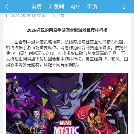
首页
浏览器
APP
手游
2026-05-25 11:57:41
0
次
2026好玩的网易手游回合制游戏推荐排行榜
回合制手游凭借策略博弈、长线养成与社交互动的核心乐趣，
始终占据手游市场重要席位。网易作为回合制赛道深耕者，依托经
典 IP 自研与创新玩法迭代，推出多款口碑与热度双高的作品。下
文梳理出网易旗下优质回合制手游排行榜，覆盖经典 IP、和风、国
风叙事等多元题材，适配不同玩家偏好。