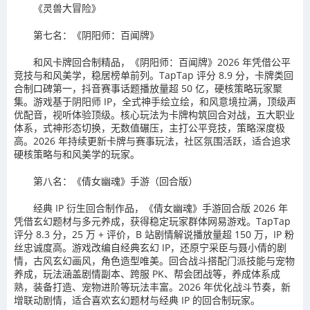
《灵兽大冒险》
第七名：《阴阳师：百闻牌》
和风卡牌回合制精品，《阴阳师：百闻牌》2026 年凭借公平
竞技与和风美学，稳居榜单前列。TapTap 评分 8.9 分，卡牌类回
合制口碑第一，抖音赛事话题播放量超 50 亿，硬核策略玩家聚
集。游戏基于阴阳师 IP，全式神手绘立绘，和风意境拉满，顶级声
优配音，视听体验顶级。核心玩法为卡牌构筑回合对战，五大职业
体系，式神形态切换，无数值碾压，主打公平竞技，策略深度极
高。2026 年持续更新卡牌与赛事玩法，社区氛围活跃，适合追求
硬核策略与和风美学的玩家。
第八名：《倩女幽魂》手游（回合版）
经典 IP 衍生回合制作品，《倩女幽魂》手游回合版 2026 年
凭借玄幻题材与多元养成，获得稳定玩家群体网易游戏。TapTap
评分 8.3 分，25 万 + 评价，B 站剧情解说播放量超 150 万，IP 粉
丝忠诚度高。游戏改编自经典玄幻 IP，还原宁采臣与聂小倩的剧
情，古风玄幻画风，角色造型唯美。回合战斗搭配门派技能与宠物
养成，玩法涵盖剧情副本、跨服 PK、帮会团战等，养成体系成
熟，装备打造、宠物进阶等玩法丰富。2026 年优化战斗节奏，新
增联动剧情，适合喜欢玄幻题材与经典 IP 的回合制玩家。