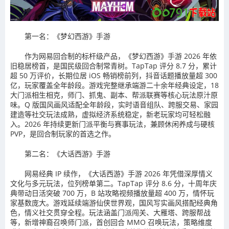
第一名：《梦幻西游》手游
作为网易回合制的标杆级产品，《梦幻西游》手游 2026 年依
旧稳居榜首，是国民级回合制常青树。TapTap 评分 8.7 分，累计
超 50 万评价，长期位居 iOS 畅销榜前列，抖音话题播放量超 300
亿，玩家覆盖全年龄段。游戏完整继承端游二十余年经典设定，18
大门派相生相克，师门、抓鬼、副本、帮派联赛等核心玩法原汁原
味。Q 版国风画风适配全年龄段，实时语音组队、跨服交易、家园
建造等社交玩法成熟，虚拟经济系统稳定，新老玩家均可轻松融
入。2026 年持续更新门派平衡与赛事玩法，兼顾休闲养成与硬核
PVP，是回合制玩家的首选之作。
第二名：《大话西游》手游
网易经典 IP 续作，《大话西游》手游 2026 年凭借深厚情义
文化与多元玩法，位列榜单第二。TapTap 评分 8.6 分，十周年庆
典带动日活突破 700 万，B 站攻略视频播放量超 400 万，情怀玩
家基数庞大。游戏延续端游仙侠世界观，国风写实画风搭配经典角
色，情义社交贯穿全程。玩法涵盖门派闯关、大雁塔、跨服帮战
等，新增神裔召唤师门派，首创回合 MMO 召唤玩法，策略维度