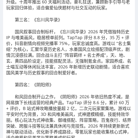
升级。十周年推出 60 天福利活动，豪礼狂送，兼顾新手引导与老
玩家回归体验，适合偏爱仙侠题材与社交互动的玩家。
第三名：《忘川风华录》
国风叙事回合制标杆，《忘川风华录》2026 年凭借独特历史
IP 与唯美画风，稳居榜单前列。TapTap 评分 8.8 分，35 万 + 评
价，抖音剧情向视频完播率 75%，玩家忠诚度高。游戏以 “名士集
结” 为核心，汇聚华夏历史名人，水墨国风立绘搭配顶级声优，剧
情沉浸感拉满。回合战斗主打 “阵容羁绊 + 名士养成”，天、地、
玄、黄四品阶设定，技能搭配灵活，无强制氪金点。家园养成、名
士喵互动等休闲玩法丰富，2026 年新增历史联动剧情，适合喜欢
国风美学与历史叙事的回合制爱好者。
第四名：《阴阳师》
和风回合制开山之作，《阴阳师》2026 年依旧热度不减，是
网易旗下长线运营的经典产品。TapTap 评分 8.6 分，累计 60 万
+ 评价，B 站式神攻略播放量超 2 亿，二次元玩家聚集地。游戏以
平安时代为背景，3D 和风唯美画风，式神建模精细，技能特效华
丽。核心玩法为式神收集、御魂搭配、阵容策略，百鬼夜行、结界
突破、跨服斗技等玩法兼具休闲与竞技性。2026 年持续更新新式
神与联动活动，优化新手养成路径，零氪玩家也能收集核心式神，
适合偏爱和风美学与策略养成的玩家。