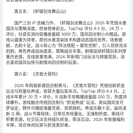
第五名：《轩辕剑龙舞云山》
国产三剑 IP 改编力作，《轩辕剑龙舞云山》2026 年凭借水墨
国风与策略深度，跻身榜单前五。TapTap 评分 8.5 分，28 万 +
评价，抖音实测内容播放量超 3000 万，国风回合制小众精品。游
戏以盛唐为背景，原创水墨渲染技术构建动态国风世界，场景细
腻，古韵十足。战斗核心为 “阵法搭配 + 属性克制”，引入双修流派
机制，角色养成自由度高，策略组合丰富。剧情延续轩辕剑系列厚
重历史感，支线故事饱满，2026 年新增门派玩法与跨服竞技，适
合喜欢国风仙侠与剧情向回合制的玩家。
第六名：《灵兽大冒险》
2026 年网易新晋回合制黑马，《灵兽大冒险》凭借创新抓宠
玩法与轻量化养成，收获大量玩家关注。TapTap 评分 8.4 分，上
线半年累计 20 万 + 评价，B 站新手攻略播放量超 200 万，热度持
续攀升。游戏融合传统回合制与 “抓宠养成” 玩法，类似国风宝可
梦设定，野外可捕捉海量灵兽，资质随机，养成乐趣十足。画风清
新 Q 萌，战斗节奏轻快，日常任务轻量化，无强制肝度，离线可
积累资源。社交玩法支持组队抓宠、帮派互动，2026 年新服福利
丰厚，适合休闲玩家与抓宠爱好者。