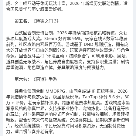
成、名士喵互动等休闲玩法丰富，2026 年新增历史联动剧情，适
合国风美学与历史叙事爱好者。
第五名：《博德之门 3》
西式回合制史诗巨制，2026 年持续领跑硬核策略赛道，荣获
多项年度游戏大奖。Steam 好评率 96%，玩家在线人数常年稳居
前列，社区攻略内容超百万条。游戏基于 DND 规则打造，拥有庞
大的开放世界与自由的剧情分支，玩家选择可影响故事走向与角色
命运。回合战斗主打 “环境互动 + 技能组合”，可利用地形、魔法、
道具创造无限战术，角色养成自由度极高，支持多职业混搭；剧情
厚重饱满，角色塑造立体，兼具策略深度与叙事魅力。
第六名：《问道》手游
经典仙侠回合制 MMORPG，由同名端游 IP 正统移植，2026
年凭借情怀与稳定运营，稳居顶级榜单。TapTap 评分 8.6 分，30
万 + 评价，老玩家情怀深厚，跨服论道赛事热度高。游戏构建水墨
写意风格的修真世界，支持多职业协作、宠物炼化、装备打造等核
心玩法；战斗采用高速响应式回合机制，技能特效细腻，场景建模
精致，配合动态天气与昼夜系统，沉浸感突出。长期稳定更新资料
片，经济系统健康，平民玩家靠时间可积累资源，无强制付费压
力，适合慢节奏养老玩家。