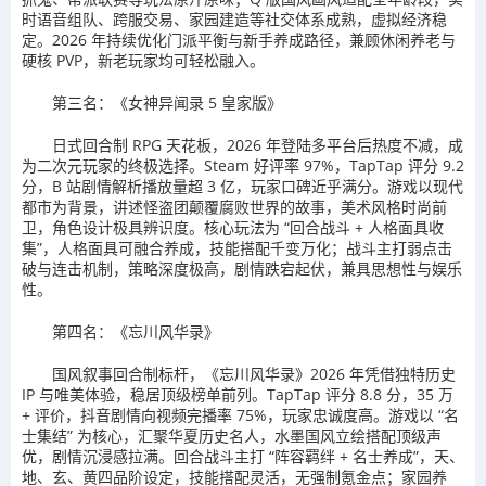
时语音组队、跨服交易、家园建造等社交体系成熟，虚拟经济稳
定。2026 年持续优化门派平衡与新手养成路径，兼顾休闲养老与
硬核 PVP，新老玩家均可轻松融入。
第三名：《女神异闻录 5 皇家版》
日式回合制 RPG 天花板，2026 年登陆多平台后热度不减，成
为二次元玩家的终极选择。Steam 好评率 97%，TapTap 评分 9.2
分，B 站剧情解析播放量超 3 亿，玩家口碑近乎满分。游戏以现代
都市为背景，讲述怪盗团颠覆腐败世界的故事，美术风格时尚前
卫，角色设计极具辨识度。核心玩法为 “回合战斗 + 人格面具收
集”，人格面具可融合养成，技能搭配千变万化；战斗主打弱点击
破与连击机制，策略深度极高，剧情跌宕起伏，兼具思想性与娱乐
性。
第四名：《忘川风华录》
国风叙事回合制标杆，《忘川风华录》2026 年凭借独特历史
IP 与唯美体验，稳居顶级榜单前列。TapTap 评分 8.8 分，35 万
+ 评价，抖音剧情向视频完播率 75%，玩家忠诚度高。游戏以 “名
士集结” 为核心，汇聚华夏历史名人，水墨国风立绘搭配顶级声
优，剧情沉浸感拉满。回合战斗主打 “阵容羁绊 + 名士养成”，天、
地、玄、黄四品阶设定，技能搭配灵活，无强制氪金点；家园养