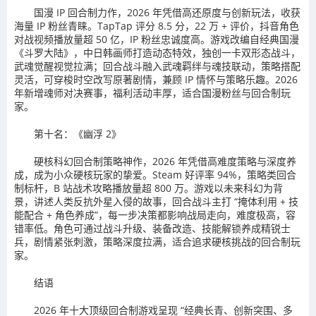
国漫 IP 回合制力作，2026 年凭借高还原度与创新玩法，收获
海量 IP 粉丝青睐。TapTap 评分 8.5 分，22 万 + 评价，抖音角色
对战视频播放量超 50 亿，IP 粉丝忠诚度高。游戏改编自经典国漫
《斗罗大陆》，中日韩画师打造动态特效，独创一卡双形态战斗，
武魂觉醒视觉拉满；回合战斗融入武魂羁绊与魂技联动，策略搭配
灵活，可穿梭时空改写原著剧情，兼顾 IP 情怀与策略乐趣。2026
年新增魂师对决赛事，福利活动丰厚，适合国漫粉丝与回合制玩
家。
第十名：《幽浮 2》
硬核科幻回合制策略神作，2026 年凭借高难度策略与深度养
成，成为小众硬核玩家的挚爱。Steam 好评率 94%，策略类回合
制标杆，B 站战术攻略播放量超 800 万。游戏以未来科幻为背
景，讲述人类反抗外星入侵的故事，回合战斗主打 “掩体利用 + 技
能配合 + 角色养成”，每一步决策都影响战局走向，难度极高，容
错率低。角色可通过战斗升级、装备改造、技能解锁养成精锐士
兵，剧情紧张刺激，策略深度拉满，适合追求硬核挑战的回合制玩
家。
结语
2026 年十大顶级回合制游戏呈现 “经典长青、创新突围、多