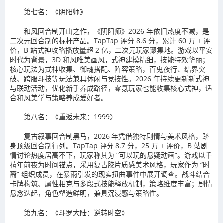
第七名：《阴阳师》
和风回合制开山之作，《阴阳师》2026 年依旧热度不减，是
二次元回合制的标杆产品。TapTap 评分 8.6 分，累计 60 万 + 评
价，B 站式神攻略播放量超 2 亿，二次元玩家聚集地。游戏以平安
时代为背景，3D 和风唯美画风，式神建模精细，技能特效华丽；
核心玩法为式神收集、御魂搭配、阵容策略，百鬼夜行、结界突
破、跨服斗技等玩法兼具休闲与竞技性。2026 年持续更新新式神
与联动活动，优化新手养成路径，零氪玩家也能收集核心式神，适
合和风美学与策略养成爱好者。
第八名：《重返未来：1999》
复古叙事回合制黑马，2026 年凭借独特剧情与美术风格，跻
身顶级回合制行列。TapTap 评分 8.7 分，25 万 + 评价，B 站剧
情讨论热度居高不下，玩家称其为 “可以玩的悬疑动画”。游戏以千
禧年前夜为时间锚点，采用复古胶片质感美术风格，玩家作为 “时
裔” 组织成员，在暴雨引发的现实扭曲事件中展开调查。战斗结合
卡牌构筑、属性相克与多段式技能释放机制，策略维度丰富；剧情
悬念迭起，角色塑造鲜明，兼具沉浸感与策略性。
第九名：《斗罗大陆：逆转时空》