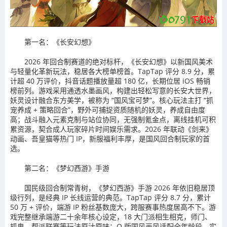
第一名：《长安幻想》
2026 年回合制赛道的绝对标杆，《长安幻想》以新国风美术
与轻量化革新玩法，稳居各大榜单榜首。TapTap 评分 8.9 分，累
计超 40 万评价，抖音话题播放量超 180 亿，长期位居 iOS 畅销
榜前列。游戏采用通透水墨画风，构建出轻松写意的长安大世界，
妖灵设计融合东方美学，被称为 “国风宝可梦”。核心玩法主打 “抓
宠养成 + 策略回合”，野外可捕捉资质随机的妖灵，养成自由度
高；战斗融入元素克制与站位协同，无强制氪金点，离线挂机可积
累资源，契合成人玩家碎片时间娱乐需求。2026 年联动《剑来》
动画、吾皇猫等热门 IP，新服福利丰厚，是国风回合制玩家的首
选。
第二名：《梦幻西游》手游
国民级回合制常青树，《梦幻西游》手游 2026 年依旧稳居顶
级行列，是经典 IP 长线运营的典范。TapTap 评分 8.7 分，累计
50 万 + 评价，端游 IP 粉丝基数庞大，跨服赛事热度居高不下。游
戏完整继承端游二十余年核心设定，18 大门派相生相克，师门、
抓鬼、帮派联赛等玩法原汁原味；Q 版国风画风适配全年龄段，实