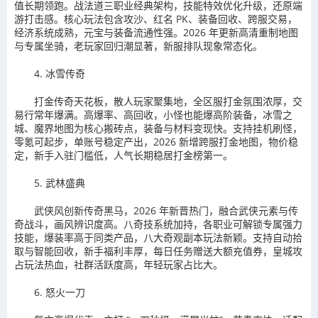
值长期领跑。战法道三职业经典架构，技能特效优化升级，还原端
游打击感。核心玩法包含攻沙、红名 PK、装备回收、跨服交易，
经济系统成熟，元宝与装备流通性强。2026 年更新高清重制地图
与专属坐骑，老玩家回归潮显著，新服排队现象常态化。
4. 冰雪传奇
打金传奇天花板，散人玩家聚集地，全区服打金氛围浓厚，交
易行常年爆满。高爆率、高回收，小怪也能爆高阶装备，冰雪之
城、魔界地图为核心搬砖点，装备与材料变现快。支持挂机刷怪，
零氪可起步，单账号稳定产出，2026 新增跨服打金地图，物价稳
定，新手入驻门槛低，人气长期稳居打金榜第一。
5. 武林盛典
武侠风创新传奇黑马，2026 年新晋热门，融合武侠元素与传
奇战斗，画风辨识度高。八奇技系统加持，各职业可解锁专属强力
技能，爆装率高于同类产品，八大奇观副本玩法新颖。支持自动拾
取与智能回收，新手福利丰厚，每日任务赠送大额充值券，皇城攻
占玩法热血，社群活跃度高，年轻玩家占比大。
6. 怒火一刀