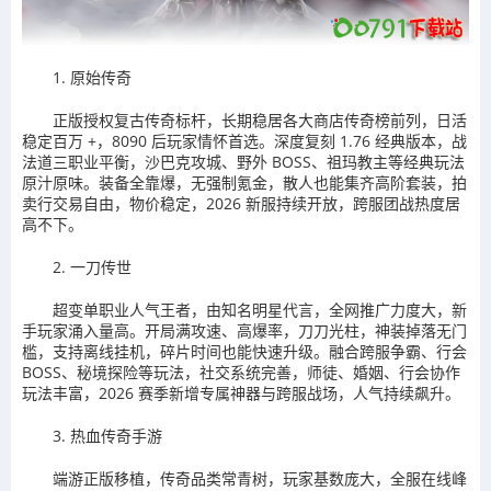
1. 原始传奇
正版授权复古传奇标杆，长期稳居各大商店传奇榜前列，日活
稳定百万 +，8090 后玩家情怀首选。深度复刻 1.76 经典版本，战
法道三职业平衡，沙巴克攻城、野外 BOSS、祖玛教主等经典玩法
原汁原味。装备全靠爆，无强制氪金，散人也能集齐高阶套装，拍
卖行交易自由，物价稳定，2026 新服持续开放，跨服团战热度居
高不下。
2. 一刀传世
超变单职业人气王者，由知名明星代言，全网推广力度大，新
手玩家涌入量高。开局满攻速、高爆率，刀刀光柱，神装掉落无门
槛，支持离线挂机，碎片时间也能快速升级。融合跨服争霸、行会
BOSS、秘境探险等玩法，社交系统完善，师徒、婚姻、行会协作
玩法丰富，2026 赛季新增专属神器与跨服战场，人气持续飙升。
3. 热血传奇手游
端游正版移植，传奇品类常青树，玩家基数庞大，全服在线峰