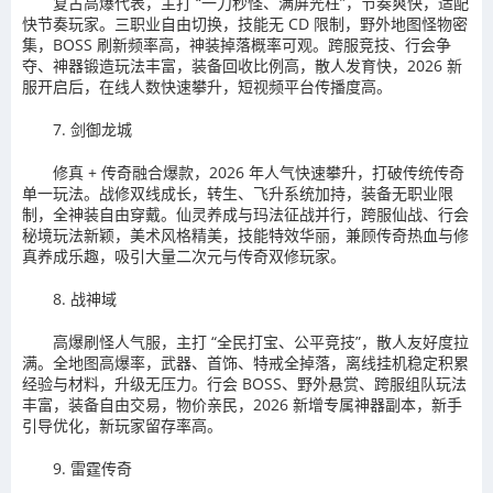
复古高爆代表，主打 “一刀秒怪、满屏光柱”，节奏爽快，适配
快节奏玩家。三职业自由切换，技能无 CD 限制，野外地图怪物密
集，BOSS 刷新频率高，神装掉落概率可观。跨服竞技、行会争
夺、神器锻造玩法丰富，装备回收比例高，散人发育快，2026 新
服开启后，在线人数快速攀升，短视频平台传播度高。
7. 剑御龙城
修真 + 传奇融合爆款，2026 年人气快速攀升，打破传统传奇
单一玩法。战修双线成长，转生、飞升系统加持，装备无职业限
制，全神装自由穿戴。仙灵养成与玛法征战并行，跨服仙战、行会
秘境玩法新颖，美术风格精美，技能特效华丽，兼顾传奇热血与修
真养成乐趣，吸引大量二次元与传奇双修玩家。
8. 战神域
高爆刷怪人气服，主打 “全民打宝、公平竞技”，散人友好度拉
满。全地图高爆率，武器、首饰、特戒全掉落，离线挂机稳定积累
经验与材料，升级无压力。行会 BOSS、野外悬赏、跨服组队玩法
丰富，装备自由交易，物价亲民，2026 新增专属神器副本，新手
引导优化，新玩家留存率高。
9. 雷霆传奇