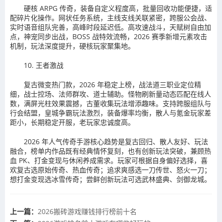
硬核 ARPG 传奇，装备自定义程度高，批量回收功能便捷，适
配碎片化操作。网状任务系统，主线支线关联紧密，跨服公会战、
实时语音组队完善，高峰时段延迟低。高攻速战斗，天赋树自由加
点，神宠同步出战，BOSS 战特效流畅，2026 赛季新增元素攻击
机制，玩法深度提升，硬核玩家聚集地。
10. 王者激战
复古微变热门款，2026 年稳定上榜，战法道三职业定位精
细，战士控场、法师群攻、道士辅助。怪物刷新量动态匹配在线人
数，满屏光柱效果震撼，古董收集玩法增添趣味。支持跨服组队与
行会结盟，皇城争霸玩法激烈，装备爆率均衡，散人与氪金玩家差
距小，长期稳定开服，老玩家忠诚度高。
2026 年人气传奇手游核心趋势是复古回归、散人友好、玩法
融合，榜单内作品既有经典情怀复刻，也有创新玩法突破，兼顾热
血 PK、打金变现与休闲养成需求。玩家可根据自身偏好选择，喜
欢复古选原始传奇、热血传奇；追求爽感选一刀传世、怒火一刀；
想打金变现选冰雪传奇；尝鲜创新玩法可选武林盛典、剑御龙城。
上一篇：
2026搬砖游戏赚钱排行榜前十名