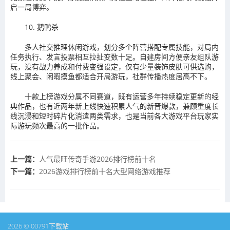
启一局博弈。
10. 鹅鸭杀
多人社交推理休闲游戏，划分多个阵营搭配专属技能，对局内
任务执行、发言投票相互拉扯变数十足。自建房间方便亲友组队游
玩，没有战力养成和付费变强设定，仅有少量装饰皮肤可供选购，
线上聚会、闲暇摸鱼都适合开局游玩，社群传播热度居高不下。
十款上榜游戏分属不同赛道，既有运营多年持续稳定更新的经
典作品，也有近两年新上线快速积累人气的新晋爆款，兼顾重度长
线沉浸和短时碎片化消遣两类需求，也是当前各大游戏平台玩家实
际游玩频次最高的一批作品。
上一篇：
人气最旺传奇手游2026排行榜前十名
下一篇：
2026游戏排行榜前十名大型网络游戏推荐
2026 © 00791下载站