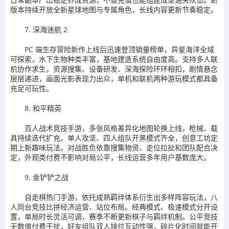
版本持续开放全新星球地图与专属角色，长线内容更新节奏稳定。
7. 深海迷航 2
PC 端生存冒险新作上线后迅速登顶销量榜单，异星海洋全域
可探索，水下生物种类丰富，基地建造系统自由度高。支持多人联
机协作求生，资源搜集、设备研发、深海探险环环相扣，剧情悬念
层层递进，画面光影表现力出众，单机和联机两种游玩模式都具备
充足可玩性。
8. 和平精英
百人战术竞技手游，多张风格差异化地图轮换上线，枪械、载
具持续迭代扩充。单人攻坚、四人组队开黑模式齐全，创意工坊定
期上新趣味玩法。对战胜负依靠搜集物资、走位拉扯和团队配合决
定，外观类付费不影响对局公平，长线运营多年用户基数庞大。
9. 金铲铲之战
自走棋热门手游，依托成熟羁绊体系衍生出多样阵容玩法，八
人同台竞技比拼经济运营、站位布局。经典模式、极速模式分开设
置，单局时长灵活可调，赛季不断更新棋子与羁绊机制。公平竞技
无数值付费干扰，好友组队双人排位互动性强，碎片化时间就能开