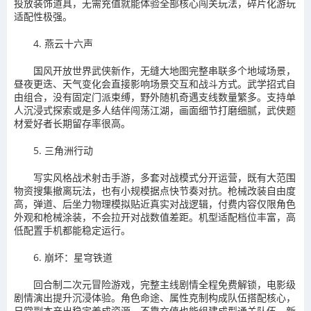
投放装饰道具，无需充值就能体验全部核心闯关玩法，碎片化游玩
适配性极强。
4. 燕云十六声
国风开放世界武侠新作，无缝大地图完整串联多个地域场景，
昼夜更迭、天气变化会直接影响场景交互和战斗方式。武学招式自
由组合，没有固定门派束缚，野外随机奇遇支线数量繁多。支持单
人沉浸式探索或是多人结伴闯荡江湖，画面细节打磨细腻，武侠题
材爱好者长期留存率很高。
5. 三角洲行动
写实风格战术射击手游，多套对战模式分开运营，既有大范围
物资搜集撤离玩法，也有小规模据点快节奏对抗。枪械改装自由度
高，弹道、后坐力物理模拟贴近真实对战逻辑，付费内容仅限角色
外观和枪械涂装，不会拉开对战数值差距。机型适配档位丰富，高
低配置手机都能稳定运行。
6. 崩坏：星穹铁道
回合制二次元冒险游戏，完整主线剧情全程免费解锁，电影级
剧情演出提升沉浸体验。角色命途、属性克制构成队伍搭配核心，
日常副本产出稳定养成资源，不靠充值也能组建成型通关队伍。新