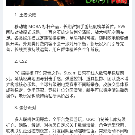
1. 王者荣耀
移动端 MOBA 标杆产品，长期占据手游热度榜单首位。5V5
团队对战模式成熟，上百名英雄定位划分清晰，战术搭配空间充
足。各类娱乐模式定期轮换更新，单局耗时可控，随时随地能够组
队开黑。外观类付费内容不会干涉对局平衡，新玩家入门引导完
善，长线赛事持续运营，用户群体覆盖各个年龄段。
2. CS2
PC 端硬核 FPS 常青之作，Steam 日常在线人数常年稳居前
列。延续经典地图与射击手感，弹道控制、道具投掷、团队战术博
弈构成核心乐趣。全球各级别电竞赛事不间断举办，皮肤交易体系
成熟稳定，休闲匹配、竞技排位分区清晰，新手可以循序渐进熟悉
操作，老玩家也能持续钻研高阶战术。
3. 蛋仔派对
多人联机休闲爆款，全平台免费游玩，UGC 自制关卡库持续
扩充，跑酷、解谜、对抗类自定义关卡数量海量。角色造型软萌，
联机联机延迟控制稳定，好友组队互动趣味性强。常规活动不间断