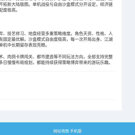
开拓新大陆版图。单机战役与自由沙盒模式分开设定，经济链
配度极高。
弈、技艺修习、地盘经营多重策略维度。角色天资、性格、人
有固定最优解。沙盒模式自由度极高，每一次开局出身、江湖
单机中长期留存表现亮眼。
术、肉鸽卡牌闯关、都市建造等不同玩法方向，全部支持完整
多日慢慢布局规划，都能持续获得策略博弈带来的游玩乐趣。
网站地图
手机版