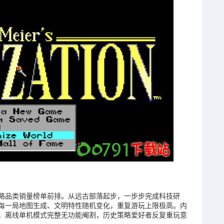
略品类销量榜单前排。从远古部落起步，一步步完成科技研
每一局地图生成、文明特性随机变化，重复游玩上限极高。内
，离线单机模式完整无功能阉割，历史策略爱好者反复重玩意