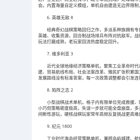
会。内置海量自定义模组，单机自由建造无边界限制
6. 英雄无敌 8
经典奇幻战棋策略回归之作，多派系种族拥有专
英雄、收集资源，回合制战场排兵布阵对抗敌军。战
玩法打磨成熟，老玩家回流热度稳定回升。
7. 维多利亚 3
近代全球地缘经济策略单机，聚焦工业革命时代
建、贸易航线布局、社会法案改革、殖民扩张积累国
发展路线没有标准答案，每一次政策调整都会引发连
8. 陷阵之志 2
小型战棋战术单机，格子内有限单位完成救援、
小巧但策略密度极高，失误一步就可能全盘崩盘，多
间断性游玩，硬核战棋玩家常年高频反复挑战更高难
9. 纪元 1800
工业时代海岛经营策略单机，兼顾岛屿城建、航