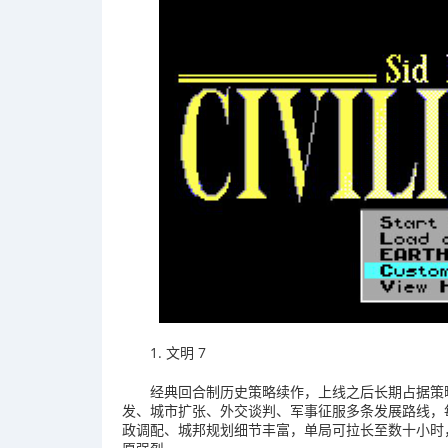
1. 文明 7
经典回合制历史策略续作，上线之后长期占据策
发、城市扩张、外交谈判、军事征服多条发展路线，
政调配、城邦规划细节丰富，单局可拉长至数十小时