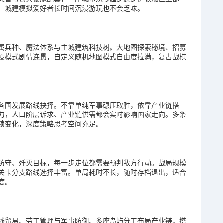
，城建模拟爱好者长时间沉浸游玩也不会乏味。
属兵种、魔法体系与主城建筑科技树。大地图探索秘境、招募
役模式剧情连贯，自定义随机地图模式自由度拉满，复古战棋
各国发展路线抉择。不靠单纯军事碾压取胜，依靠产业链搭
力，人口阶层诉求、产业链供需都会实时影响国家走向。多条
锁变化，深度策略思考空间充足。
防守、歼灭目标，每一步走位都需要预判敌方行动。战局规模
关卡分支路线选择丰富。单局耗时不长，随时存档退出，适合
度。
线贸易、劳工管理与军事防御。多座岛屿分工布局产业链，搭