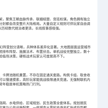
架，聚焦王朝血脉传承、联姻结盟、宫廷权谋。角色拥有独立
分封都会改变整片大陆格局。大量自定义规则可供玩家自由调
以历经数代统治者更迭，长线叙事感极强。
奇幻阵营划分清晰，兵种体系差异化显著。大地图层面运营城市
团排布阵型、施展法术、布置伏击。单机战役完整独立，数十
验临场决策，硬核战术玩家认可度居高不下。
、卡牌池随机重置，不存在固定通关套路。构筑卡组、取舍收
可以慢速摸索，高阶玩家能挑战极限通关竞速。无强制联机内
常年稳居单机策略热门行列。
路网、水电供给、区域规划、民生政策全套体系。规划居民
灾害与公共设施配套，一座城市从零起步逐步扩张成巨型都