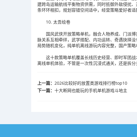
建跨岛运输航线平衡物资供需，同时抵御外敌侵扰、
条环环相扣，规划容错空间适中，经营策略爱好者适
10. 太吾绘卷
国风武侠开放策略单机，融合人物养成、门派博
脉关系互相牵绊，武学搭配、内功运转、奇遇抉择没
局势随机变化，纯单机离线游玩内容完整，国产策略
这十款策略单机覆盖长线历史经营、即时军团战
离线单机体验，不管是一次性沉浸式通关，还是拆分
上一篇：
2026比较好的放置类游戏排行榜top10
下一篇：
十大断网也能玩的手机单机游戏斗地主