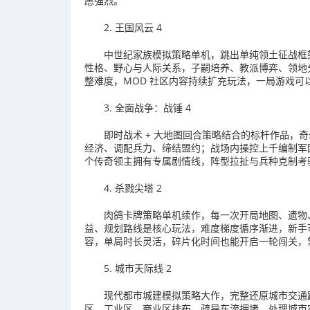
愿强烈。
2. 王国风云 4
中世纪家族模拟策略单机，跳出单纯领土征战框
性格、野心与人际关系，子嗣培养、教派博弈、领地
整难度，MOD 社区内容持续扩充玩法，一局游戏可
3. 全面战争：战锤 4
即时战术 + 大地图回合策略结合的标杆作品，
经济、调配兵力、缔结盟约；战场内操控上千编制军
个传奇领主拥有专属剧情线，阵型拉扯与兵种克制考
4. 杀戮尖塔 2
肉鸽卡牌策略单机续作，每一次开局地图、遗物
益、规划路线是核心玩法，难度梯度循序渐进，新手
容，单局时长灵活，碎片化时间也能开启一轮闯关，
5. 城市天际线 2
现代都市城建模拟策略大作，完整还原城市交通
区、工业区、商业区排布，疏导车流拥堵，处理城市