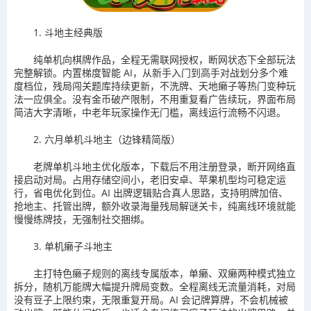
1. 斗地主经典版
纯单机向棋牌作品，全程无需联网授权，断网状态下全部玩法
完整解锁。内置梯度智能 AI，从新手入门到高手对战划分多个难
度档位，残局闯关题库持续更新，不洗牌、天地癞子等热门变种玩
法一应俱全。没有金币破产限制，不用重复看广告续玩，界面布局
简洁大字清晰，中老年玩家操作无门槛，离线运行流畅不闪退。
2. 六月单机斗地主（边锋精简版）
老牌单机斗地主优化版本，下载后不用注册登录，断开网络直
接启动对局。占用存储空间小，老旧安卓、苹果机型均可稳定运
行，省电优化到位。AI 出牌逻辑贴合真人思路，支持明牌加倍、
抢地主、托管出牌，额外收录海量残局解谜关卡，纯离线环境就能
慢慢练牌技，无强制社交捆绑。
3. 单机癞子斗地主
主打特色癞子规则的离线专属版本，单癞、双癞两种模式独立
拆分，随机万能牌大幅提升牌局变数。全程离线无流量消耗，对局
没有豆子上限约束，无限重复开局。AI 会记牌算牌，不会机械被