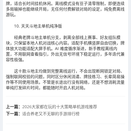
牌，适合长时间挂机休闲。离线模式没有豆子清零限制，即便连续
多局输掉也能继续开局，无任何付费解锁对局的设定，纯免费离线
游玩。
10. 天天斗地主单机纯净版
经典老牌斗地主单机分支，剥离全部线上赛事、好友组队模
块，只保留本地人机对战核心内容。适配手机横竖屏自由切换，牌
体放大功能适配大屏手机。AI 难度循序渐进，新手教程离线内
置，不用联网查看指引，外出无信号环境下稳定运行，多年迭代兼
容性极强。
这十款斗地主均做到完整离线运行，不会出现断网锁定对局、
强制联网校验的问题，同时区分休闲消遣、牌技练习、长辈简易操
作等不同使用场景。不管是长途出行没有网络，还是不想消耗流量
单纯打发碎片时间，都能随时开启人机对局。
上一篇：
2026大家都在玩的十大策略单机游戏推荐
下一篇：
适合养老又不无聊的手游排行榜