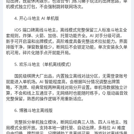
动出牌，既能休闲娱乐，也适合专门练习癞子玩法的出牌思路，单
机模式独立打包，不会强制跳转联网场次。
4. 开心斗地主 AI 单机版
iOS 端口碑离线斗地主，离线模式完整保留三人标准斗地主全
套规则，炸弹、火箭、加倍、托管功能齐全。AI 对手分级可调，
新手可开启温和出牌模式，高阶难度具备完整战术拉扯能力。界面
排版干净，弹窗数量极少，断网后不会锁定功能，单次安装永久单
机可用，碎片化随手点开就能开局。
5. 欢乐斗地主（单机离线模式）
国民级棋牌大厂出品，内置独立离线对战分区，无需登录账号
就能进入单机场。AI 智能程度高，会根据叫分情况调整出牌策
略，不洗牌、经典常规两种离线对局分开设置。单机场数据独立计
算，不会和线上互通豆子，无网络时也能随时练手，Q 版动画音效
完整保留，熟悉的操作逻辑不用重新适应。
6. 博雅斗地主离线版
完整拆分单机独立模块，断网后经典三人场、四人斗地主、残
局模式全部开放。支持本地一键托管、自动出牌，多档位 AI 难度
自由切换，牌型提示、记牌辅助工具离线可用。游戏针对离线场景