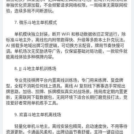
单独优化资源加载，不会频繁请求网络权限，一局结束无需联网校
验，连续多局不间断游玩。
7. 微乐斗地主单机模式
单机模块独立封装，断开 WiFi 和移动数据依旧正常运行，除
标准斗地主外，离线包内附带跑得快、升级等多款本土扑克玩法。
AI 搭载多地域出牌习惯逻辑，可切换方言配音，牌局节奏快慢可
调。单机场次无奖励诱导广告，仅保留基础对局功能，一款软件就
能离线体验多种棋牌内容。
8. JJ 斗地主单机训练场
专业竞技棋牌平台内置离线训练场，专门用来练牌、复盘牌
型，全程不消耗任何线上道具。离线 AI 复刻线下赛事选手常规出
牌思路，加倍、控牌、拆牌模拟真实对战场景。残局库定期内置更
新，无需联网下载数据包，无网环境下适合长期打磨竞技打法，竞
技爱好者常用单机练手工具。
9. 欢喜斗地主单机离线场
轻量化单机斗地主，离线安装包精简，启动速度快，不用等待
资源更新。卡通画风柔和，出牌动画节奏舒缓，支持一键自动出