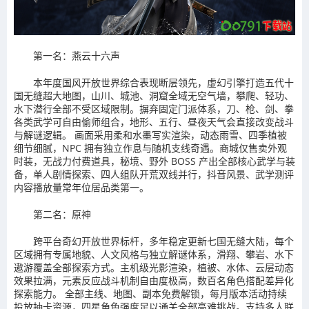
第一名：燕云十六声
本年度国风开放世界综合表现断层领先，虚幻引擎打造五代十
国无缝超大地图，山川、城池、洞窟全域无空气墙，攀爬、轻功、
水下潜行全部不受区域限制。摒弃固定门派体系，刀、枪、剑、拳
各类武学可自由偷师组合，地形、五行、昼夜天气会直接改变战斗
与解谜逻辑。 画面采用柔和水墨写实渲染，动态雨雪、四季植被
细节细腻，NPC 拥有独立作息与随机支线奇遇。商城仅售卖外观
时装，无战力付费道具，秘境、野外 BOSS 产出全部核心武学与装
备，单人剧情探索、四人组队开荒双线并行，抖音风景、武学测评
内容播放量常年位居品类第一。
第二名：原神
跨平台奇幻开放世界标杆，多年稳定更新七国无缝大陆，每个
区域拥有专属地貌、人文风格与独立解谜体系，滑翔、攀岩、水下
遨游覆盖全部探索方式。主机级光影渲染，植被、水体、云层动态
效果拉满，元素反应战斗机制自由度极高，数百名角色搭配差异化
探索能力。 全部主线、地图、副本免费解锁，每月版本活动持续
投放抽卡资源，四星角色强度足以通关全部高难挑战。支持多人联