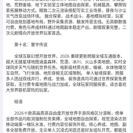
地、荒野废墟、地下实验室立体地图自由探索，机械载具、攀爬钩
索拓展移动方式。精致二次元渲染搭配写实工业场景，昼夜与沙尘
天气改变战场环境。 融合探索、战术战斗、基地模拟经营，玩家
可自由规划基地布局，野外采集资源、触发阵营支线。无高额数值
付费，角色与养成材料通过地图副本稳定产出，剧情叙事完整，二
次元剧情向开放世界玩家首选。
第十名：寰宇传说
全球互联幻想开放世界，2026 重磅更新跨服全域互通版本，
超大无缝星球地图涵盖森林、荒漠、冰川、火山多类地貌，实时全
球同步天气与随机世界任务。电影级材质光影，植被、水体物理交
互自然，飞行坐骑、地形穿梭无区域限制。 单人秘境探索、跨服
多人团战双线并行，养成、坐骑、装饰道具均可通过世界探索免费
获取，无付费专属地图与战力加成，全球玩家同服探索，适合喜欢
大世界联机冒险的玩家。
结语
2026十款高画质高自由度开放世界手游风格区分清晰，榜单
全部作品均取消强制任务束缚，全域地图自由探索，视觉渲染达到
移动端第一梯队水准，付费内容仅装饰外观，核心养成、地图、副
本全部免费开放，无论单人沉浸式闲逛还是好友组队开荒，都能找