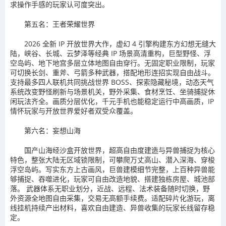
求操作手感的玩家认可度突出。
第五名：王者荣耀世界
2026 全新 IP 开放世界大作，虚幻 4 引擎构建东方幻想无缝大
陆，峡谷、长城、云梦泽等经典 IP 场景高清重构，巨型野怪、浮
空岛屿、地下地宫多层立体地图自由穿行。无固定职业限制，玩家
可切换长剑、重斧、弓箭多种武器，搭配地形连招实现自由战斗。
支持最多四人联机共同挑战世界 BOSS、探索隐藏秘境，动态天气
系统改变野怪刷新与场景机关，野外采集、食材烹饪、坐骑捕捉休
闲玩法齐全。画质分层优化，千元手机也能稳定运行中高画质，IP
情怀玩家与开放世界爱好者双受众覆盖。
第六名：妄想山海
国产山海经沙盒开放世界，超高自由度建造与异兽捕捉为核心
特色，整张大陆无区域锁限制，可攀爬万丈高山、潜入深海、穿梭
浮空岛屿。写实东方上古画风，巨兽建模细节完整，上百种异兽能
够捕捉、吞噬进化，玩家可自由改造地貌、搭建独栋房屋、城池部
落。 武器体系无职业划分，近战、远程、法术装备随时切换，野
外资源全地图自由采集，交易无高额手续费。适配碎片化游玩，离
线挂机持续产出材料，喜欢自由建造、异兽收集的玩家长线留存稳
定。