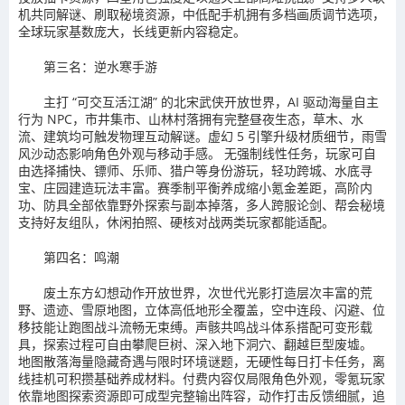
机共同解谜、刷取秘境资源，中低配手机拥有多档画质调节选项，
全球玩家基数庞大，长线更新内容稳定。
第三名：逆水寒手游
主打 “可交互活江湖” 的北宋武侠开放世界，AI 驱动海量自主
行为 NPC，市井集市、山林村落拥有完整昼夜生态，草木、水
流、建筑均可触发物理互动解谜。虚幻 5 引擎升级材质细节，雨雪
风沙动态影响角色外观与移动手感。 无强制线性任务，玩家可自
由选择捕快、镖师、乐师、猎户等身份游玩，轻功跨城、水底寻
宝、庄园建造玩法丰富。赛季制平衡养成缩小氪金差距，高阶内
功、防具全部依靠野外探索与副本掉落，多人跨服论剑、帮会秘境
支持好友组队，休闲拍照、硬核对战两类玩家都能适配。
第四名：鸣潮
废土东方幻想动作开放世界，次世代光影打造层次丰富的荒
野、遗迹、雪原地图，立体高低地形全覆盖，空中连段、闪避、位
移技能让跑图战斗流畅无束缚。声骸共鸣战斗体系搭配可变形载
具，探索过程可自由攀爬巨树、深入地下洞穴、翻越巨型废墟。
地图散落海量隐藏奇遇与限时环境谜题，无硬性每日打卡任务，离
线挂机可积攒基础养成材料。付费内容仅局限角色外观，零氪玩家
依靠地图探索资源即可成型完整输出阵容，动作打击反馈细腻，追