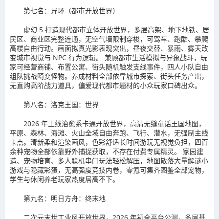
第七名：异环（都市开放世界）
虚幻 5 打造现代都市立体开放世界，多层高架、地下地铁、居
民区、商业区完整连通，无空气墙限制穿梭，可驾车、跑酷、攀爬
高楼自由行动。画面拟真光影表现突出，昼夜交替、暴雨、雾天改
变城市视觉与 NPC 行为逻辑。 兼顾都市生活模拟与异象战斗，玩
家可经营商铺、布置公寓、街头随机触发支线事件，四人小队自由
组队挑战畸变怪物。养成材料全部依靠城市探索、街头任务产出，
无直购高阶战力道具，偏爱现代都市题材的小众玩家口碑出众。
第八名：洛克王国：世界
2026 年上线治愈系卡通开放世界，高清无缝童话王国地图，
平原、森林、海滩、火山全域自由奔跑、飞行、潜水，无强制主线
卡点。清新柔和渲染画风，色彩舒适长时间游玩无视觉负担，四百
余种宠物全部依靠野外捕捉获取，不存在付费专属精灵。 家园建
造、宠物培育、多人联机串门玩法轻松解压，地图散落大量解谜小
游戏与隐藏彩蛋，无高强度竞技内卷，零氪可集齐图鉴全部宠物，
学生与休闲养老玩家热度居高不下。
第九名：明日方舟：终末地
二次元末世工业风开放世界，2026 年初全平台公测，多层基