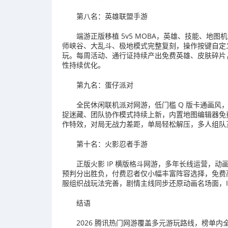
第八名：英雄联盟手游
端游正版移植 5v5 MOBA，英雄、技能、地
师峡谷、大乱斗、极地模式完整复刻，操作按键自定
玩。每周活动、通行证持续产出免费英雄、皮肤碎片
性持续优化。
第九名：蛋仔派对
全民休闲联机派对网游，低门槛 Q 版卡通画风
捉迷藏、团队协作模式持续上新，内置地图编辑器免
作特效，对局无战力差距，单局轻松解压，多人组队
第十名：火影忍者手游
正版火影 IP 横版格斗网游，多年长线运营，
预判分出胜负，付费忍者仅小幅丰富阵容选择，免费
服组织战玩法完善，剧情主线同步还原动画名场面，I
结语
2026 腾讯热门网游覆盖多元游玩路线，榜单