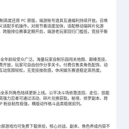
图机制高度还原 PC 原版，端游账号道具互通福利持续开放。召唤
义适配手机操作，对局节奏适度加快，适配移动端碎片化游
，跨服排位赛事定期开启，端游老玩家回归门槛低，竞技平衡
，全年龄段受众广泛。海量玩家自制乐园闯关地图、巅峰竞技、
费开放，玩家可自由创作分享关卡。付费仅售卖角色配饰、动
互动氛围轻松，无竞技挫败感，休闲娱乐赛道稳定高热度。
动画全系列角色陆续更新上线。公平决斗场依靠连招、走位、技能
高强力忍者可通过活动、碎片兑换获取。秘境、修罗副本、跨
P 粉丝粘性极强，横版动作格斗品类稳居前列。
内全部游戏均可免费下载体验，核心对战、副本、角色养成内容不