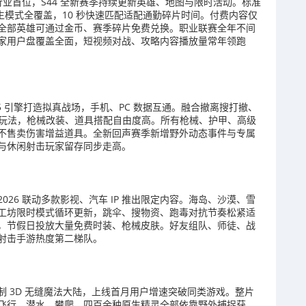
行业首位，S44 全新赛季持续更新英雄、地图与限时活动。标准
走棋衍生模式全覆盖，10 秒快速匹配适配通勤碎片时间。付费内容仅
全部英雄可通过金币、赛季碎片免费兑换。职业联赛全年不间
家用户盘覆盖全面，短视频对战、攻略内容播放量常年领跑
 5 引擎打造拟真战场，手机、PC 数据互通。融合撤离搜打撤、
多重玩法，枪械改装、道具搭配自由度高。所有枪械、护甲、高级
不售卖伤害增益道具。全新回声赛季新增野外动态事件与专属
与休闲射击玩家留存同步走高。
26 联动多款影视、汽车 IP 推出限定内容。海岛、沙漠、雪
工坊限时模式循环更新，跳伞、搜物资、跑毒对抗节奏松紧适
，节假日投放大量免费时装、枪械皮肤。好友组队、师徒、战
射击手游热度第二梯队。
清重制 3D 无缝魔法大陆，上线首月用户增速突破同类游戏。整片
飞行、潜水、攀爬，四百余种原生精灵全部依靠野外捕捉获