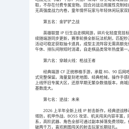
取，不存在付费专属宠物。回合对战沿用属性克制经
无高强度战力内卷，童年情怀玩家与年轻休闲玩家双
第五名：金铲铲之战
英雄联盟 IP 衍生自走棋网游，碎片化轻度竞技
续随端游同步更新，赛季轮换全新玩法机制，匹配秒
活动可稳定获取抽卡道具，成型主流阵容无需高额充
午休、排队间隙短时消遣，自走棋品类常年热度第一
第六名：穿越火线：枪战王者
经典端游 CF 正统移植手游，承载 80、90
式完整保留。海量复刻老地图、经典枪械，操作手感
上线怀旧专属大区，还原早期无繁杂数值版本，商城
基数庞大。
第七名：逆战：未来
2026 上半年全新上线 IP 射击新作，经典逆
塔防，机甲作战、BOSS 攻坚、机关闯关内容丰富，
系，高阶武器、角色全部可通过副本掉落免费领取，
破两千万，喜欢刷图闯关的射击玩家长期驻扎。