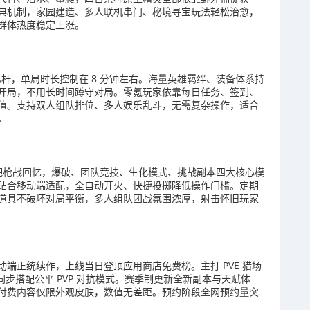
典机制，家园建造、多人联机串门、秘境寻宝玩法轻松治愈，
群体热度稳定上涨。
标杆，单局时长控制在 8 分钟左右。海量英雄羁绊、装备体系持
开局，不用长时间蹲守对局。零氪玩家依靠每日任务、签到、
值。支持双人组队排位、多人娱乐乱斗，无需复杂操作，适合
。
 后网吧枪战回忆，爆破、团队竞技、生化模式、挑战副本四大核心模
贴合移动端适配，全自动开火、快捷投掷降低操作门槛。定期
道具不破坏对局平衡，多人组队团战氛围浓厚，射击怀旧玩家
战移动端正统续作，上线当日登顶应用商店免费榜。主打 PVE 猎场
同步搭配公平 PVP 对抗模式。赛季制更新全新副本与天赋体
付费内容仅限外观皮肤，数值无差距。预约阶段全网预约量突