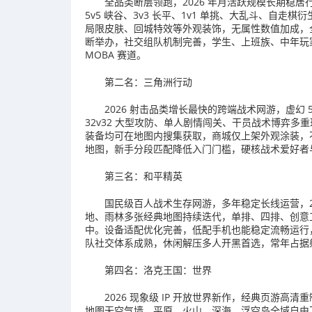
全品类断层领跑，2026 年月活跃规模长期稳居
5v5 峡谷、3v3 长平、1v1 单挑、大乱斗、自
局限皮肤、回城特效等外观装饰，无属性数值加成，
断举办，社交组队机制完善，学生、上班族、中年玩
MOBA 赛道。
第二名：三角洲行动
2026 射击品类增长最快的跨端战术网游，虚幻
32v32 大型攻防、单人剧情闯关、干员战术博弈
装备均可在地图内搜集获取，商城仅上架外观涂装，
地图，新手分段匹配降低入门门槛，硬核战术爱好者
第三名：和平精英
国民级百人战术生存网游，多年稳定长线运营，20
地、雨林多张经典地图持续迭代，单排、四排、创意
中。设备适配优化完善，低配手机也能稳定流畅运行
队社交体系成熟，休闲解压多人开黑首选，常年占据
第四名：洛克王国：世界
2026 现象级 IP 开放世界新作，经典页游高
地图无空气墙，平原、火山、深海、浮空岛全域自由