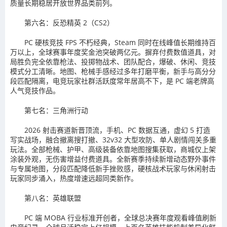
质量长期稳居开放世界品类前列。
第六名：反恐精英 2（CS2）
PC 硬核竞技 FPS 不朽经典，Steam 同时在线峰值长期维持百
万以上，全球赛事年度奖金池突破两亿元。摒弃付费数值道具，对
局胜负完全依靠枪法、投掷物战术、团队配合，爆破、休闲、竞技
模式分工清晰。地图、枪械手感经过多年打磨平衡，新手与高分分
段匹配隔离，电竞玩家社群活跃度常年居高不下，是 PC 端老牌高
人气竞技作品。
第七名：三角洲行动
2026 射击赛道新晋顶流，手机、PC 数据互通，虚幻 5 打造
写实战场，融合撤离搜打撤、32v32 大型攻防、单人剧情闯关多重
玩法。全部枪械、护甲、高级装备依靠地图搜集获取，商城仅上架
涂装外观，无伤害增益付费道具。全新赛季持续新增动态野外事件
与专属地图，分段匹配降低新手挫败感，硬核战术玩家与休闲射击
玩家同步涌入，热度增速远超同类新作。
第八名：英雄联盟
PC 端 MOBA 行业标准开创者，全球总决赛年度观看峰值刷新