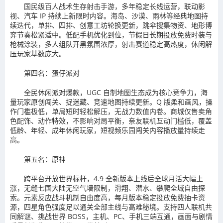
国民级百人战术生存射击手游，多年稳定长线运营，联动影
视、汽车 IP 持续上新限时内容。海岛、沙漠、雨林等经典地图持
续迭代，单排、四排、创意工坊轮换更新，跳伞搜集物资、地形博
弈节奏松紧适中。低配手机优化到位，节假日长期投放免费时装与
枪械涂装，多人组队开黑氛围浓厚，射击赛道稳定高热度，休闲解
压玩家基数庞大。
第四名：蛋仔派对
全民休闲派对爆款，UGC 自制地图生态成为核心竞争力，海
量玩家原创闯关、捉迷藏、竞速地图持续更新。Q 版柔和画风，操
作门槛极低，单局短时轻松解压，无战力数值内卷。商城仅售卖角
色配饰、动作特效，不影响对局平衡，亲友联机互动门槛低，覆盖
低龄、年轻、成年休闲玩家，短视频乐园闯关内容播放量持续走
高。
第五名：原神
跨平台开放世界标杆，4.9 全新版本上线后全球月活大幅上
涨，无缝七国大陆无空气墙限制，滑翔、潜水、攀爬全域自由探
索。元素反应战斗机制自由度高，每月版本稳定投放免费抽卡资
源，四星角色强度足以通关全部主线与高难秘境。支持四人联机共
同解谜、挑战世界 BOSS，主机、PC、手机三端互通，画面与剧情