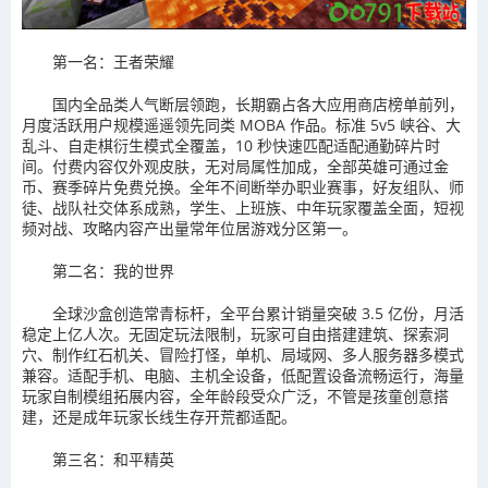
第一名：王者荣耀
国内全品类人气断层领跑，长期霸占各大应用商店榜单前列，
月度活跃用户规模遥遥领先同类 MOBA 作品。标准 5v5 峡谷、大
乱斗、自走棋衍生模式全覆盖，10 秒快速匹配适配通勤碎片时
间。付费内容仅外观皮肤，无对局属性加成，全部英雄可通过金
币、赛季碎片免费兑换。全年不间断举办职业赛事，好友组队、师
徒、战队社交体系成熟，学生、上班族、中年玩家覆盖全面，短视
频对战、攻略内容产出量常年位居游戏分区第一。
第二名：我的世界
全球沙盒创造常青标杆，全平台累计销量突破 3.5 亿份，月活
稳定上亿人次。无固定玩法限制，玩家可自由搭建建筑、探索洞
穴、制作红石机关、冒险打怪，单机、局域网、多人服务器多模式
兼容。适配手机、电脑、主机全设备，低配置设备流畅运行，海量
玩家自制模组拓展内容，全年龄段受众广泛，不管是孩童创意搭
建，还是成年玩家长线生存开荒都适配。
第三名：和平精英