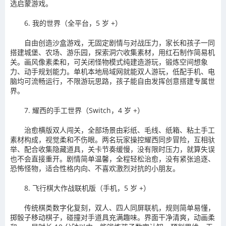
选启蒙游戏。
6. 我的世界（全平台，5 岁 +）
自由创造沙盒游戏，无固定剧情与对战压力，家长和孩子一同
搭建城堡、农场、游乐园，探索洞穴收集素材，用红石制作简易机
关。画风像素柔和，可关闭怪物模式纯建造游玩，锻炼空间想象
力、动手规划能力。单机本地局域网就能双人游玩，低配手机、电
脑均可流畅运行，不限游玩思路，孩子能自由发挥创意搭建专属世
界。
7. 耀西的手工世界（Switch，4 岁 +）
治愈横版双人闯关，全部场景由彩纸、毛线、纸箱、粘土手工
素材构成，视觉柔和不伤眼。两名玩家操控耀西同步冒险，互相驮
举、配合收集隐藏道具，关卡节奏缓慢，没有限时压力，就算失误
也不会直接重开。剧情简单温馨，全程轻松治愈，没有紧张追逐、
恐怖怪物，适合性格内向、不喜欢激烈对抗的小朋友。
8. 飞行棋大作战联机版（手机，5 岁 +）
传统棋类数字化复刻，双人、四人同屏联机，规则简单易懂，
掷骰子移动棋子，碰撞对手道具充满趣味。界面干净清爽，动画柔