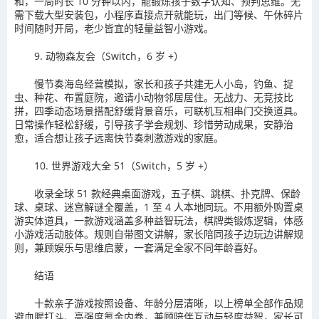
和，一局时长 10 分钟以内，能锻炼孩子数字认知、预判思维。无
需下载大型安装包，小程序直接点开就能玩，出门等候、午休碎片
时间随时开局，老少皆宜的轻量益智小游戏。
9. 动物森友会（Switch，6 岁 +）
慢节奏海岛经营模拟，家长和孩子共建无人小岛，钓鱼、捉
虫、种花、布置庭院，邀请小动物邻居居住。无战力、无竞技比
拼，四季动态场景搭配舒缓背景音乐，可联机互相串门交换道具。
日常操作轻松舒缓，引导孩子学会规划、珍惜劳动成果，安静治
愈，适合想让孩子远离快节奏刺激游戏的家庭。
10. 世界游戏大全 51（Switch，5 岁 +）
收录全球 51 款经典桌面游戏，五子棋、跳棋、扑克牌、保龄
球、桌球、迷宫解谜全覆盖，1 至 4 人本地同玩。不用额外购置桌
游实体道具，一款游戏涵盖多种益智玩法，棋牌类锻炼逻辑，体感
小游戏活动肢体。规则自带图文讲解，家长陪同孩子边玩边讲解规
则，兼顾娱乐与思维启蒙，一套满足全家不同年龄喜好。
结语
十款亲子游戏按照设备、年龄分层清晰，以上榜单全部作品规
避血腥打斗、高强度氪金内卷，兼顾陪伴互动与轻度益智，家长可