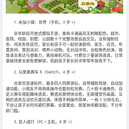
1. 米加小镇：世界（手机，3 岁 +）
全年龄段开放式模拟手游，柔和卡通画风无刺眼配色，超市、
医院、校园、别墅、公园数十个完整场景自由交互。没有强制任
务、闯关失败惩罚，家长和孩子可一起扮演厨师、医生、店员，布
置房间、策划派对、喂养小动物。无对战冲突，全程角色扮演，锻
炼语言表达与想象力，离线单机可玩，付费仅少量装饰道具，日常
基础场景全部免费解锁，低龄孩子家长好评率常年居高不下。
2. 马里奥赛车 8（Switch，4 岁 +）
合家欢竞速标杆，最多四人同屏游玩，自带辅助驾驶、自动加
速功能，小朋友不用熟练操作也能轻松完赛。几十款卡通角色、自
定义赛车搭配趣味道具，赛道风景明快治愈，无碰撞受伤画面，互
相扔道具互动欢乐度拉满。体感手柄操作简单，一局 5 分钟左右，
不会让孩子长时间紧盯屏幕，全家聚会、居家休闲都适配，不分年
龄门槛。
3. 双人成行（PC / 主机，8 岁 +）