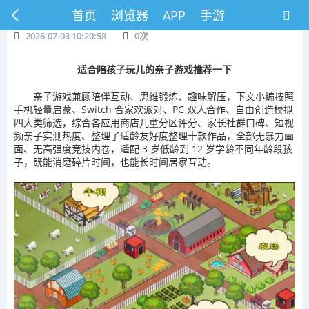
首页
浏览器
APP
手游
2026-07-03 10:20:58
0
次
适合陪孩子玩儿的亲子游戏推荐一下
亲子游戏兼顾陪伴互动、思维锻炼、趣味解压，下文小编按照
手机轻量启蒙、Switch 合家欢派对、PC 双人合作、自由创造模拟
四大类筛选，综合各应用商店儿童分区评分、家长社群口碑、短视
频亲子实测热度、整理了适龄友好度整理十款作品，全部无暴力画
面、无高强度竞技内卷，适配 3 岁低龄到 12 岁学龄不同年龄段孩
子，既能消磨碎片时间，也能长时间居家互动。