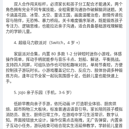
双人合作闯关标杆，必须家长和孩子分工配合才能通关，两个
角色拥有完全不同专属技能，全程需要沟通协作破解脑洞谜题。关
卡涵盖花园、冰雪、太空、童话王国，画面温暖治愈，剧情传递包
容与陪伴，无恐怖、暴力桥段。关卡难度循序渐进，既能锻炼孩子
专注力、逻辑思维，也能拉近亲子沟通，适合具备基础游戏理解能
力的学龄儿童。
4. 超级马力欧派对（Switch，4 岁 +）
家庭派对合集，内置 80 多款 1-2 分钟短时迷你小游戏，体感
操作简单，挥动手柄就能参与音乐卡点、划船、解谜、平衡挑战。
支持四人同屏，可组队协作也可轻松趣味对抗，单局节奏短，方便
控制孩子游玩时长。小游戏覆盖记忆力、反应力、肢体协调多种锻
炼方向，逢年过节全家一起玩氛围感十足，低龄儿童也能快速上
手。
5. JoJo 亲子乐园（手机，3-6 岁）
低龄早教向亲子手游，依托动画 IP 打造职业体验、厨房烘
焙、超市购物三大板块，标准普通话语音引导。家长陪同孩子模拟
消防员、医生、厨师日常工作，在游戏中学习生活常识、数字认
知。界面按钮放大设计，操作仅需点击拖拽，无广告弹窗，内置亲
子互动小任务，游玩结束可结合现实生活延伸教学，学龄前儿童首