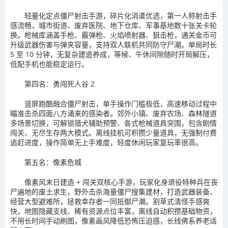
轻量化定点僵尸射击手游，碎片化消遣优选，第一人称射击手
感流畅，城市街道、废弃医院、地下仓库、军事基地数十张关卡轮
换。枪械库涵盖手枪、霰弹枪、火焰喷射器、狙击枪，通关金币可
升级武器伤害与弹夹容量，支持双人联机共同防守尸潮。单局时长
5 至 10 分钟，无复杂建造养成，等候、午休间隙随时开局解压，
低配手机也能稳定运行。
第四名：勇闯死人谷 2
竖屏跑酷融合僵尸射击，单手操作门槛极低，高速移动过程中
瞄准击杀四面八方涌来的感染者。郊外小镇、废弃农场、森林隧道
多场景切换，可解锁猎犬辅助预警、各式枪械道具突围，包含剧情
闯关、无尽生存两大模式。离线挂机可积攒少量道具，无强制付费
追赶进度，操作简单无上手难度，轻度休闲玩家复玩率很高。
第五名：像素危城
像素风末日建造 + 闯关双核心手游，玩家化身退役特种兵在丧
尸遍地的废土求生，野外击杀海量僵尸搜集建材，打造武器装备、
经营大型避难所，拯救幸存者一同抵御尸潮。割草式清怪手感爽
快，地图隐藏支线、稀有资源点位丰富，离线自动积攒基础物资，
不用长时间手动刷图，像素画风降低恐怖压迫感，长线佛系养老适