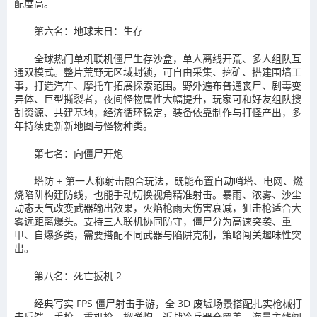
配度高。
第六名：地球末日：生存
全球热门单机联机僵尸生存沙盒，单人离线开荒、多人组队互
通双模式。整片荒野无区域封锁，可自由采集、挖矿、搭建围墙工
事，打造汽车、摩托车拓展探索范围。野外遍布普通丧尸、剧毒变
异体、巨型撕裂者，夜间怪物属性大幅提升，玩家可和好友组队搜
刮资源、共建基地，经济循环稳定，装备依靠制作与打怪产出，多
年持续更新新地图与怪物种类。
第七名：向僵尸开炮
塔防 + 第一人称射击融合玩法，既能布置自动哨塔、电网、燃
烧陷阱构建防线，也能手动切换视角精准射击。暴雨、浓雾、沙尘
动态天气改变武器输出效果，火焰枪雨天伤害衰减，狙击枪适合大
雾远距离爆头。支持三人联机协同防守，僵尸分为高速突袭、重
甲、自爆多类，需要搭配不同武器与陷阱克制，策略闯关趣味性突
出。
第八名：死亡扳机 2
经典写实 FPS 僵尸射击手游，全 3D 废墟场景搭配扎实枪械打
击反馈，手枪、重机枪、榴弹炮、近战冷兵器全覆盖。海量主线闯