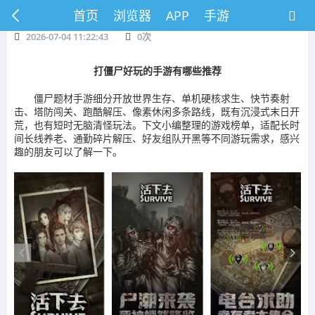
首页
浏览器
APP
手游
2026-07-04 11:22:43
0
次
打僵尸好玩的手游有哪些推荐
僵尸题材手游细分开放世界生存、单机硬核求生、快节奏射
击、塔防闯关、跑酷解压、像素休闲多条路线，既有沉浸式末日开
荒，也有短时无脑清怪玩法。下文小编整理的游戏榜单，适配长时
间长线养老、通勤碎片解压、好友组队开黑等不同游玩需求，感兴
趣的朋友可以了解一下。