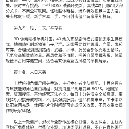
关、限时生存挑战、巨型 BOSS 战循环更新，离线单机可解锁大部
分关卡，不用全程联网。怪物肢体断裂、爆炸特效视觉冲击力强，
关卡梯度平缓，新手容易上手，怀旧射击僵尸玩家常年复玩。
第九名：枪手：丧尸幸存者
3D 像素硬核单机射击，40 余关完整剧情模式搭配无限生存模
式，地图随机刷新物资与丧尸群。玩家需要管控饥饿、血量、弹药
库存，合理规划搜刮路线，武器、护甲、药品全部依靠地图拾取，
无氪金商城数值道具。画风柔和不血腥，闯关自带隐藏彩蛋，体量
轻便不占用存储空间，适合喜欢像素复古风格的单机玩家。
第十名：末日来袭
卡牌俯视角僵尸闯关手游，主打幸存者小队搭配，上百名拥有
专属技能的角色自由编组，对抗海量尸潮与变异 BOSS。地图探
索、资源搜集、基地经营玩法齐全，每日十分钟清空全部资源，离
线挂机积攒养成材料，不用高强度肝度。僵尸种类丰富，关卡策略
搭配空间充足，休闲碎片化时间即可完成闯关收集，不喜欢重度操
作的玩家适配。
以上十款僵尸手游榜单全部作品核心打怪、地图探索、主线内
容均可免费体验，付费仅外观、加速类便利道具，不存在直购碾压