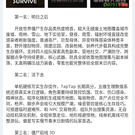
第一名：明日之后
开放世界僵尸生存品类热度榜首，超大无缝废土地图覆盖城市
废墟、雨林、雪山、地下实验室，昼夜、雨雪、辐射环境直接改变
感染者刷新强度。普通丧尸、巨型母体、异变特殊感染体种类丰
富，野外搜刮物资、搭建庄园、改装枪械、驯养代步载具构成完整
生存循环。支持四人组队探索高危副本，营地社交、尸潮防守、跨
服据点争夺持续更新，核心武器、防具全部依靠地图搜集与副本掉
落，无直购碾压战力装备，零氪也能完整体验全部末日内容。
第二名：活下去
单机硬核写实生存佳作，TapTap 长期高分，五维生理数值系
统还原真实末日逻辑，角色需要持续管控饥饿、饮水、伤口感染、
精神状态。程序化随机生成城市地图，每局物资、丧尸点位完全不
同，枪声、脚步声会吸引大规模尸潮，噪音管控是核心生存技巧。
可搭建临时避难所、和 NPC 交易物资、组队外出搜集资源，无自
动挂机简化机制，全程依靠走位、地形规避怪物，纯单机离线可完
整游玩，偏爱写实慢节奏末日剧情的玩家首选。
第三名：僵尸前线 3D