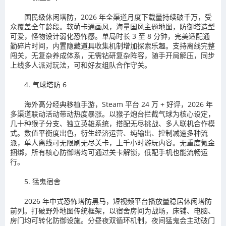
国民级休闲塔防，2026 年全渠道月度下载量持续破千万，受
众覆盖全年龄段。软萌卡通画风，海量国风主题地图，防御塔造型
可爱，怪物设计弱化恐怖感。单局时长 3 至 8 分钟，完美适配通
勤碎片时间，内置隐藏道具收集机制增加探索乐趣。支持离线完整
闯关，无复杂养成体系，无需钻研复杂阵容，随手开局解压，同步
上线多人派对玩法，可和好友组队合作守关。
4. 气球塔防 6
海外高分经典移植手游，Steam 平台 24 万 + 好评，2026 年
多渠道联动活动带动热度暴涨。以猴子炮台拦截气球为核心设定，
几十种猴子分支、独立英雄系统，搭配无尽挑战、多人联机合作模
式。数值平衡度出色，衍生经济运营、纯输出、控制减速多种流
派，单人离线可无限刷无尽关卡，上千小时游玩内容。无重度氪金
捆绑，所有核心防御塔均可通过关卡解锁，低配手机也能流畅运
行。
5. 猛鬼宿舍
2026 年中式恐怖塔防黑马，短视频平台播放量稳居休闲塔防
前列。打破野外地图传统框架，以宿舍房间为战场，床铺、电脑、
房门均可转化防御设施。分昼夜双循环机制，夜间猛鬼会主动破门