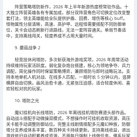
阵营策略塔防新作，2026 年上半年新游热度榜常驻作品。十
大独立阵营英雄各有专属加成，部分双阵营角色可切换定位改变整
套打法，领主英雄能给全队提供护盾、回费、增伤等核心 buff。
怪物属性分层清晰，高速、高护甲、远程怪需要搭配不同防御单
位，关卡会动态刷新行进路线，无法一套阵容通关。单局节奏适
中，支持离线闯关，轻度养成不占用大量时间。
9. 蘑菇战争 2
轻竞技休闲塔防，多次斩获海外游戏奖项，2026 年周常活动
持续维持玩家活跃度。弱化复杂炮台搭建，核心为领地争夺、兵力
调配，简化操作同时保留策略博弈，兼顾塔防与即时战略玩法。支
持本地单机人机对战、在线多人匹配，一局时长 5 分钟以内，竖屏
横屏自由切换。画风治愈卡通，无紧张压迫感，适合轻度休闲、喜
欢轻松对抗的玩家。
10. 塔防之光
魔幻挂机向长线塔防，2026 年离线挂机塔防赛道头部作品。
自动战斗搭配手动微操双模式，不想操作时可挂机收取资源，高压
关卡能手动调整防御站位。完整主线剧情搭配多元魔幻种族，防御
塔分支养成体系丰富，数百种关卡持续更新。支持离线收益，退出
游戏依旧自动积累养成资源，不用每日强制上线做任务，佛系玩家