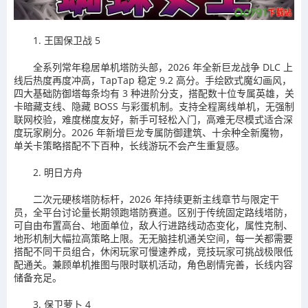
1. 王国保卫战 5
全系列常年稳居单机塔防头部，2026 年全新巨龙战争 DLC 上
线后热度再度冲高，TapTap 稳定 9.2 高分。手绘欧式魔幻画风，
四大基础防御塔每条均有 3 种进阶分支，搭配数十位专属英雄，关
卡暗藏支线、隐藏 BOSS 与彩蛋机制。支持全程离线单机，无强制
联网校验，难度梯度友好，新手可轻松入门，高难无尽模式适合深
度玩家刷分。2026 年新增巨龙专属防御建筑、十余种全新魔物，
单关卡策略搭配不下百种，长线游玩不会产生重复感。
2. 明日方舟
二次元硬核塔防标杆，2026 年持续更新主线章节与限定干
员，全平台讨论量长期领跑塔防赛道。区别于传统固定路线塔防，
可自由布置高台、地面单位，敌人行进路线动态变化，属性克制、
地形机制大幅拉高策略上限。无无脑挂机通关空间，每一关都需要
搭配不同干员组合，休闲玩家可慢速养成，竞技玩家可挑战极限低
配通关。兼顾单机推图与限时联机活动，角色剧情完善，长线内容
储备充足。
3. 保卫萝卜 4