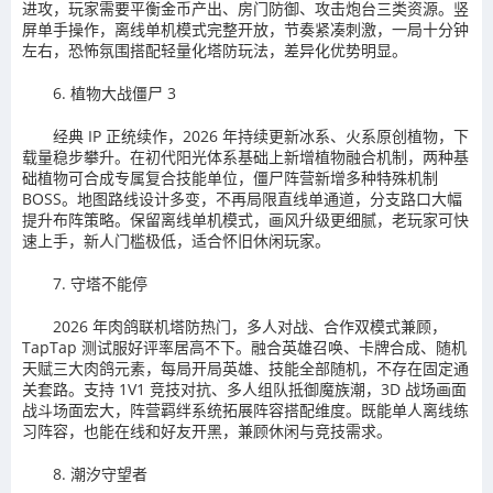
进攻，玩家需要平衡金币产出、房门防御、攻击炮台三类资源。竖
屏单手操作，离线单机模式完整开放，节奏紧凑刺激，一局十分钟
左右，恐怖氛围搭配轻量化塔防玩法，差异化优势明显。
6. 植物大战僵尸 3
经典 IP 正统续作，2026 年持续更新冰系、火系原创植物，下
载量稳步攀升。在初代阳光体系基础上新增植物融合机制，两种基
础植物可合成专属复合技能单位，僵尸阵营新增多种特殊机制
BOSS。地图路线设计多变，不再局限直线单通道，分支路口大幅
提升布阵策略。保留离线单机模式，画风升级更细腻，老玩家可快
速上手，新人门槛极低，适合怀旧休闲玩家。
7. 守塔不能停
2026 年肉鸽联机塔防热门，多人对战、合作双模式兼顾，
TapTap 测试服好评率居高不下。融合英雄召唤、卡牌合成、随机
天赋三大肉鸽元素，每局开局英雄、技能全部随机，不存在固定通
关套路。支持 1V1 竞技对抗、多人组队抵御魔族潮，3D 战场画面
战斗场面宏大，阵营羁绊系统拓展阵容搭配维度。既能单人离线练
习阵容，也能在线和好友开黑，兼顾休闲与竞技需求。
8. 潮汐守望者