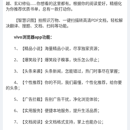
越、玄幻修仙……你想看的这里都有。根据你的阅读爱好，精细化
为你推荐优质书单，总有一款打动你。
【智慧识图】拍照识万物、一键扫描转高清PDF文档，轻松解
决翻译、搜题、文档、扫码等功能。
vivo浏览器app功能：
1、【精品小说】海量精品小说，尽享独家资源；
2、【爆笑段子】爆笑段子糗事，快乐怎么停止；
3、【头条来袭】头条新闻，怎能错过，热门时事尽在掌握；
4、【个性推荐】你的不同，我们最懂，个性化推荐，给你要
的头条；
5、【广告拦截】告别广告干扰，净化浏览体验；
6、【实用服务】便捷本地服务，提升生活品质；
7、【文档阅读】全文档格式支持，掌上也能办公；