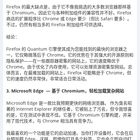
Firefox 的最大缺点是，由于它不像我挑选的大多数浏览器那样基
于 Chromium，因此它与各种附加组件的兼容性并不好。Firefox
商店的扩展程序比 Chrome 或 Edge 要少（但比 Safari 要多）。
不过，仍然有相当多的 Firefox 附加组件可供选择。
结论：
Firefox 的 Quantum 引擎使其成为您能找到的最快的浏览器之
一，它仅略微落后于 Chrome。它的优势在于其强大的开源原则和
隐私保护——在一些跟踪器密集的网站上，它的速度略优于
Chrome。由于优化了内存使用，它可以处理资源密集型网站。总
体而言，在最难加载的网站上，Firefox 可能略逊于 Chrome，但
它的速度仍然非常快，非常适合日常活动。
3. Microsoft Edge — 基于 Chromium，轻松加载复杂网站
Microsoft Edge 是一款比我预期更快的网络浏览器。 作为臭名昭
著的 Internet Explorer 的继任者，它被贴上了污名，但令我惊喜
的是，它在测试中表现不佳。它基于 Chromium 引擎构建，并采
用了现代技术，与 Chrome 相当具有竞争力。
我最喜欢的一个功能是它的启动加速。当你打开设备时，它会在后
台预加载 Edge。这样，即使你打开多个标签，它也会立即自动打