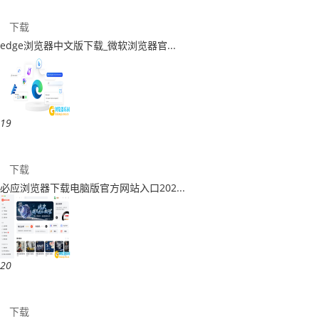
下载
​edge浏览器中文版下载_微软浏览器官...
19
下载
​必应浏览器下载电脑版官方网站入口202...
20
下载