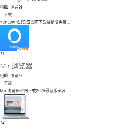
电脑
浏览器
下载
YunLogin浏览器官网下载最新版免费...
11
Min浏览器
电脑
浏览器
下载
Min浏览器官网下载2025最新版安装
12