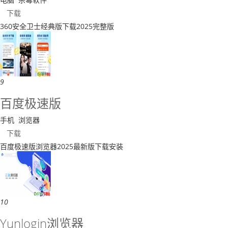
下载
360安全卫士经典版下载2025完整版
9
百度极速版
手机
浏览器
下载
百度极速版浏览器2025最新版下载安装
10
Yunlogin浏览器