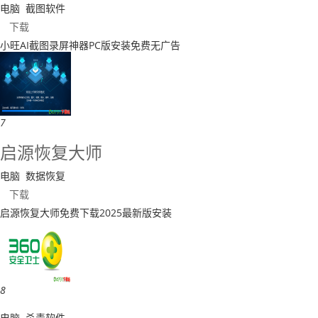
电脑
截图软件
下载
小旺AI截图录屏神器PC版安装免费无广告
7
启源恢复大师
电脑
数据恢复
下载
启源恢复大师免费下载2025最新版安装
8
电脑
杀毒软件