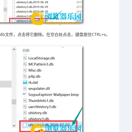
troy3.db文件，点击将它删除。在空白处点击，键盘按住CTRL+v。